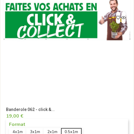
Banderole 062 - click &...
19,00 €
Format
4x1m
3x1m
2x1m
0.5x1m