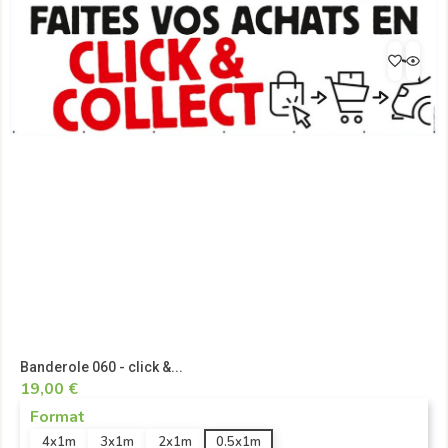
Banderole 060 - click &...
19,00 €
Format
4x1m
3x1m
2x1m
0.5x1m