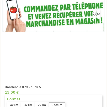
Banderole 079 - click &...
19,00 €
Format
4x1m
3x1m
2x1m
0.5x1m