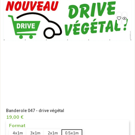
Banderole 047 - drive végétal
19,00 €
Format
4x1m
3x1m
2x1m
0.5x1m