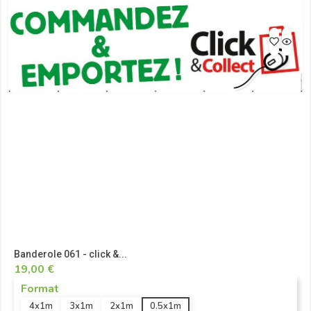
Banderole 061 - click &...
19,00 €
Format
4x1m
3x1m
2x1m
0.5x1m