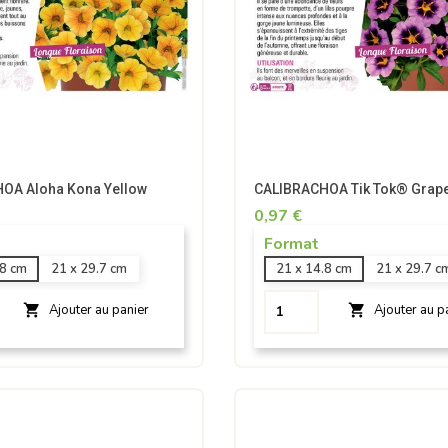
OA Aloha Kona Yellow
CALIBRACHOA Tik Tok® Grap
0,97 €
Format
.8 cm
21 x 29.7 cm
21 x 14.8 cm
21 x 29.7 c


Ajouter au panier
Ajouter au p