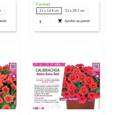
Format
m
21 x 14.8 cm
21 x 29.7 cm

anier
Ajouter au panier