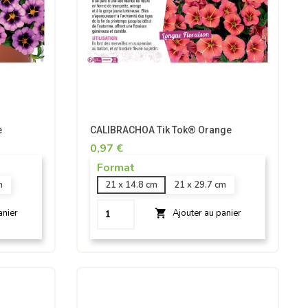
e
CALIBRACHOA Tik Tok® Orange
0,97 €
Format
m
21 x 14.8 cm
21 x 29.7 cm

anier
Ajouter au panier