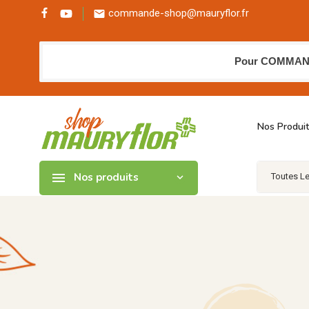
commande-shop@mauryflor.fr

Pour COMMANDER
Nos Produi

Nos produits
expand_more
Toutes L