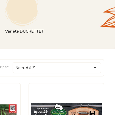
Variété DUCRETTET
r par:

Nom, A à Z