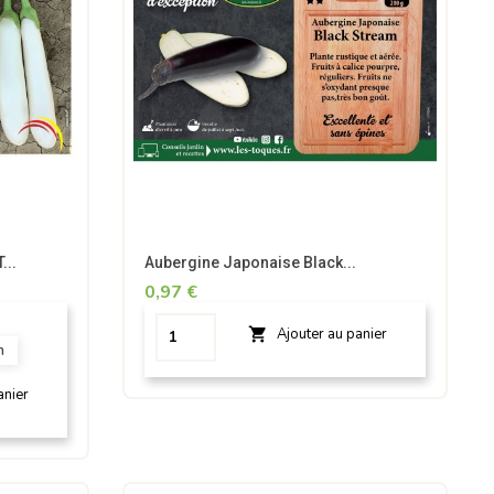
...
Aubergine Japonaise Black...
0,97 €

Ajouter au panier
m
anier