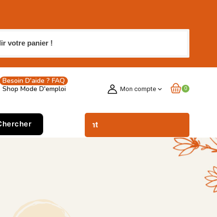
 votre panier !
Besoin D'aide ? FAQ
Shop Mode D'emploi
Mon compte
expand_more
0
Chercher
Commander rapid