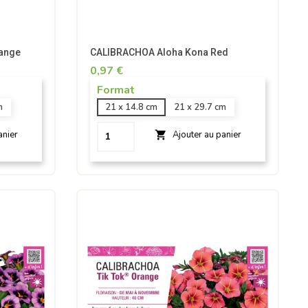
ange
CALIBRACHOA Aloha Kona Red
0,97 €
Format
m
21 x 14.8 cm
21 x 29.7 cm

anier
Ajouter au panier