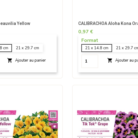
auvilia Yellow
CALIBRACHOA Aloha Kona Or
0,97 €
Format
.8 cm
21 x 29.7 cm
21 x 14.8 cm
21 x 29.7 c


Ajouter au panier
Ajouter au p