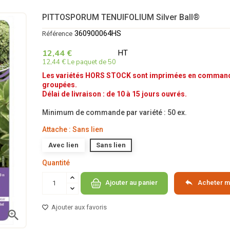
PITTOSPORUM TENUIFOLIUM Silver Ball®
360900064HS
Référence
12,44 €
HT
12,44 € Le paquet de 50
Les variétés HORS STOCK sont imprimées en comman
groupées.
Délai de livraison : de 10 à 15 jours ouvrés.
Minimum de commande par variété : 50 ex.
Attache : Sans lien
Avec lien
Sans lien
Quantité

Acheter m
Ajouter au panier
Ajouter aux favoris
