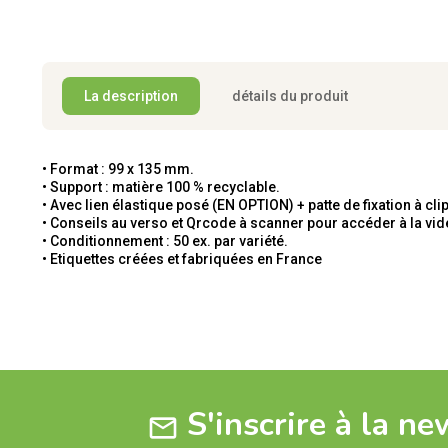
La description
détails du produit
• Format : 99 x 135 mm.
• Support : matière 100 % recyclable.
• Avec lien élastique posé (EN OPTION) + patte de fixation à cli
• Conseils au verso et Qrcode à scanner pour accéder à la vi
• Conditionnement : 50 ex. par variété.
• Etiquettes créées et fabriquées en France
S'inscrire à la ne
mail