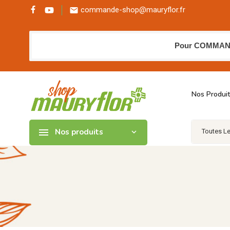
commande-shop@mauryflor.fr

Pour COMMANDER
Nos Produi

Nos produits
expand_more
Toutes L