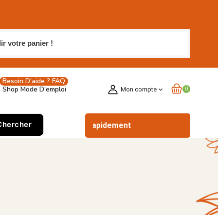
 votre panier !
Besoin D'aide ? FAQ
Shop Mode D'emploi
Mon compte
expand_more
0
Chercher
Commander rapidement