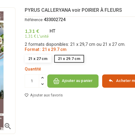
PYRUS CALLERYANA voir POIRIER À FLEURS
433002724
Référence
1,31 €
HT
1,31 € L'unité
2 formats disponibles: 21 x 29,7 cm ou 21 x 27 cm.
Format : 21 x 29.7 cm
21 x 27 cm
21 x 29.7 cm
Quantité

Acheter m
Ajouter au panier
Ajouter aux favoris
