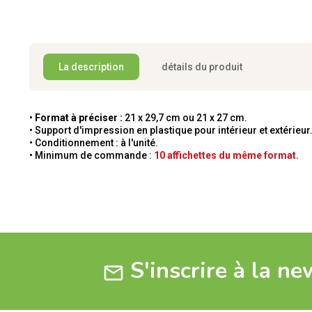
La description
détails du produit
•
Format à préciser :
21 x 29,7 cm ou 21 x 27 cm.
• Support d'impression en plastique pour intérieur et extérieur
• Conditionnement : à l'unité.
• Minimum de commande :
10 affichettes du même format.
S'inscrire à la ne
mail