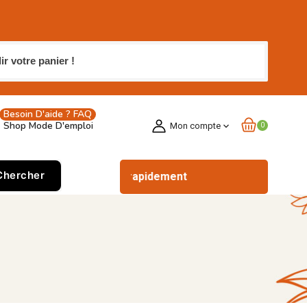
 votre panier !
Besoin D'aide ? FAQ
Shop Mode D'emploi
Mon compte
expand_more
0
Chercher
Commander rapidement