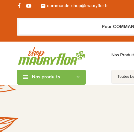
commande-shop@mauryflor.fr

Pour COMMANDER
Nos Produi

Nos produits
expand_more
Toutes L