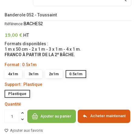
Banderole 052 - Toussaint
BACHE52
Référence
19,00 €
HT
Formats disponibles :
1 m x 50 cm - 2 x 1 m - 3 x 1 m - 4 x 1 m.
e
FRANCO À PARTIR DE LA 2
BÂCHE.
Format : 0.5x1m
4x1m
3x1m
2x1m
0.5x1m
Support : Plastique
Plastique
Quantité

Acheter maintenant
Ajouter au panier
Ajouter aux favoris