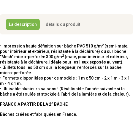
La description
détails du produit
2
• Impression haute définition sur bâche PVC 510 g/m
(semi-mate,
pour intérieur et extérieur, résistante à la déchirure) ou sur bâche
2
"Mesh" micro-perforée 300 g/m
(mate, pour intérieur et extérieur,
résistante à la déchirure,
idéale pour les lieux exposés au vent)
.
• Œillets tous les 50 cm sur la longueur, renforcés sur la bâche
micro-perforée.
• Formats disponibles pour ce modèle : 1 m x 50 cm - 2 x 1 m - 3 x 1
m - 4 x 1 m.
• Utilisable plusieurs saisons ! (Réutilisable l’année suivante si la
bâche a été roulée et stockée à l’abri de la lumière et de la chaleur).
e
FRANCO À PARTIR DE LA 2
BÂCHE
Bâches créées et fabriquées en France.