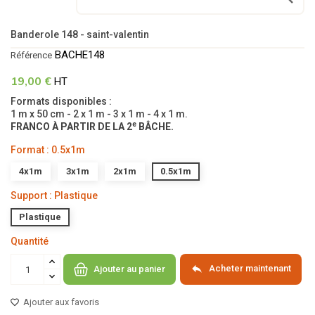
Banderole 148 - saint-valentin
BACHE148
Référence
19,00 €
HT
Formats disponibles :
1 m x 50 cm - 2 x 1 m - 3 x 1 m - 4 x 1 m.
e
FRANCO À PARTIR DE LA 2
BÂCHE.
Format : 0.5x1m
4x1m
3x1m
2x1m
0.5x1m
Support : Plastique
Plastique
Quantité

Acheter maintenant
Ajouter au panier
Ajouter aux favoris