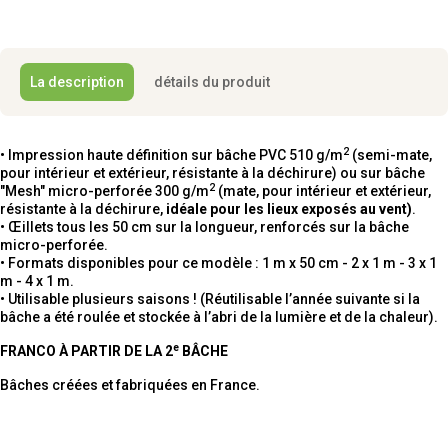
La description
détails du produit
2
• Impression haute définition sur bâche PVC 510 g/m
(semi-mate,
pour intérieur et extérieur, résistante à la déchirure) ou sur bâche
2
"Mesh" micro-perforée 300 g/m
(mate, pour intérieur et extérieur,
résistante à la déchirure,
idéale pour les lieux exposés au vent)
.
• Œillets tous les 50 cm sur la longueur, renforcés sur la bâche
micro-perforée.
• Formats disponibles pour ce modèle : 1 m x 50 cm - 2 x 1 m - 3 x 1
m - 4 x 1 m.
• Utilisable plusieurs saisons ! (Réutilisable l’année suivante si la
bâche a été roulée et stockée à l’abri de la lumière et de la chaleur).
e
FRANCO À PARTIR DE LA 2
BÂCHE
Bâches créées et fabriquées en France.